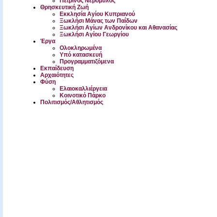
Πέτρινος Νερόμυλος
Θρησκευτική Ζωή
Εκκλησία Αγίου Κυπριανού
Ξωκλήσι Μάνας των Παίδων
Ξωκλήσι Αγίων Ανδρονίκου και Αθανασίας
Ξωκλήσι Αγίου Γεωργίου
Έργα
Ολοκληρωμένα
Υπό κατασκευή
Προγραμματιζόμενα
Εκπαίδευση
Αρχαιότητες
Φύση
Ελαιοκαλλιέργεια
Κοινοτικό Πάρκο
Πολιτισμός/Αθλητισμός