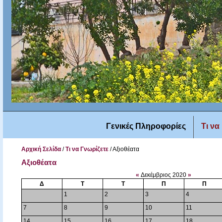
Γενικές Πληροφορίες
Τι να
Αρχική Σελίδα
/
Τι να Γνωρίζετε
/
Αξιοθέατα
Αξιοθέατα
«
Δεκέμβριος 2020
»
Δ
Τ
Τ
Π
Π
1
2
3
4
7
8
9
10
11
14
15
16
17
18